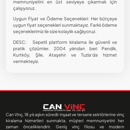
memnuniyetini en üst seviyeye çıkarmak için
çalışıyoruz.
Uygun Fiyat ve Ödeme Seçenekleri: Her bütçeye
uygun fiyat seçenekleri sunmaktayız. Farklı ödeme
seçeneklerimiz ile size kolaylık sağlıyoruz.
DESC: Sepetli platform kiralama ile güvenli ve
pratik çözümler. 2004 yılından beri Pendik,
Kurtköy, Şile, Ataşehir ve Tuzla’da hizmet
vermekteyiz.
Can Vinç, 18 yılı aşkın süredir inşaat ve tersane sektörlerine vinç
kiralama hizmetleri sunmakta, müşteri memnuniyetini her
zaman önceliklendirir. Geniş vinç filosu ve modern