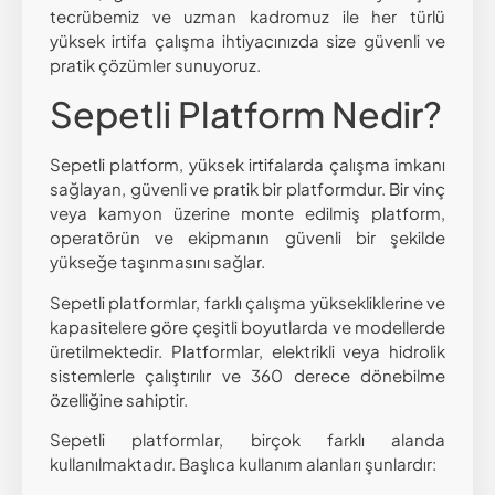
tecrübemiz ve uzman kadromuz ile her türlü
yüksek irtifa çalışma ihtiyacınızda size güvenli ve
pratik çözümler sunuyoruz.
Sepetli Platform Nedir?
Sepetli platform, yüksek irtifalarda çalışma imkanı
sağlayan, güvenli ve pratik bir platformdur. Bir vinç
veya kamyon üzerine monte edilmiş platform,
operatörün ve ekipmanın güvenli bir şekilde
yükseğe taşınmasını sağlar.
Sepetli platformlar, farklı çalışma yüksekliklerine ve
kapasitelere göre çeşitli boyutlarda ve modellerde
üretilmektedir. Platformlar, elektrikli veya hidrolik
sistemlerle çalıştırılır ve 360 derece dönebilme
özelliğine sahiptir.
Sepetli platformlar, birçok farklı alanda
kullanılmaktadır. Başlıca kullanım alanları şunlardır: